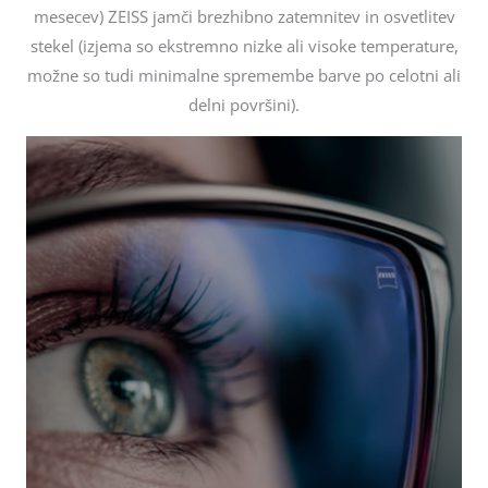
mesecev) ZEISS jamči brezhibno zatemnitev in osvetlitev
stekel (izjema so ekstremno nizke ali visoke temperature,
možne so tudi minimalne spremembe barve po celotni ali
delni površini).