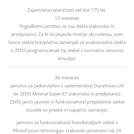
Zajamčena natančnost več kot 175 let.
12 mesecev
Pogodbeno jamstvo za vsa stekla (zakonsko ni
predpisano). Če bi se pojavile motnje ob nošenju, vam
bomo stekla brezplačno zamenjali za enakovredna stekla
iz ZEISS programa (enak tip stekel z normalno osnovno
krivuljo).
36 mesecev
Jamstvo za zadovoljstvo z oplemenitenji DuraVision UV
ter ZEISS Mineral Super-ET (zakonsko ni predpisano).
ZEISS jamči jasnost in funkcionalnost preplastitve stekel
(izvzete so praske in napačno ravnanje).
Jamstvo za funkcionalnost fotoobčutljivih stekel s
PhotoFusion tehnologijo. (zakonski jamstveni rok 24