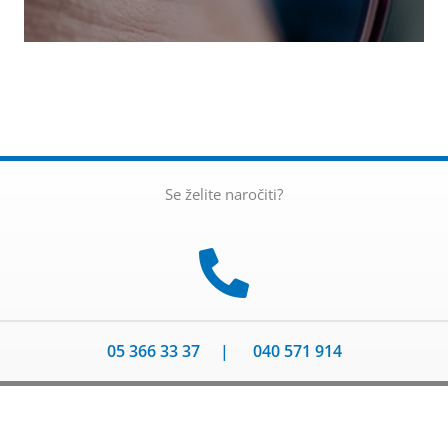
Se želite naročiti?
05 366 33 37
|
040 571 914